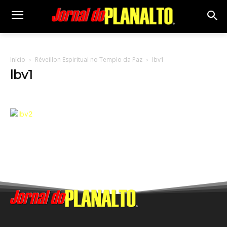
Início
Réveillon Espiritual no Templo da Paz
lbv1
lbv1