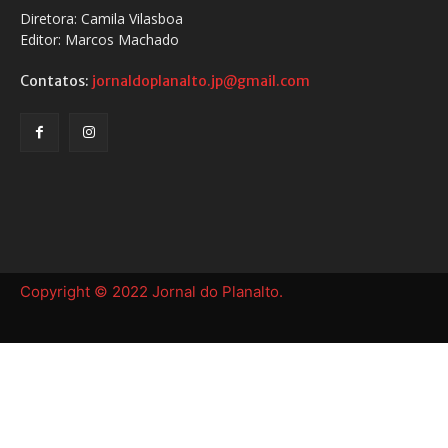
Diretora: Camila Vilasboa
Editor: Marcos Machado
Contatos:
jornaldoplanalto.jp@gmail.com
Copyright © 2022 Jornal do Planalto.