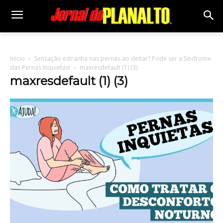
Início
Sensação estranha nas pernas ao deitar? Pode ser a Síndrome
das Pernas Inquietas!
maxresdefault (1) (3)
maxresdefault (1) (3)