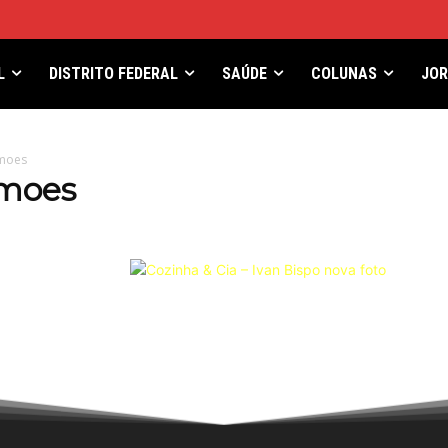
L
DISTRITO FEDERAL
SAÚDE
COLUNAS
JO
imoes
imoes