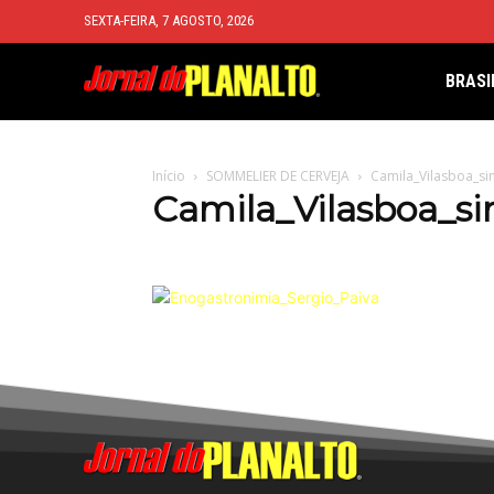
SEXTA-FEIRA, 7 AGOSTO, 2026
BRASI
Início
SOMMELIER DE CERVEJA
Camila_Vilasboa_s
Camila_Vilasboa_s