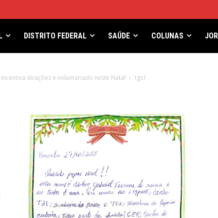
L
DISTRITO FEDERAL
SAÚDE
COLUNAS
JO
incentiva doações e voluntariado neste Natal
tgs1