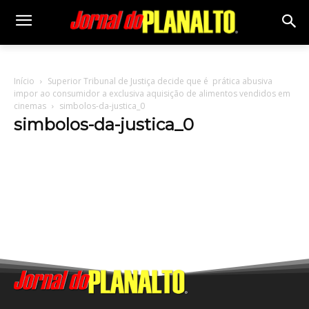
Início
Superior Tribunal de Justiça decide que é prática abusiva
impor ao consumidor a exclusiva aquisição de alimentos vendidos em
cinemas
simbolos-da-justica_0
simbolos-da-justica_0