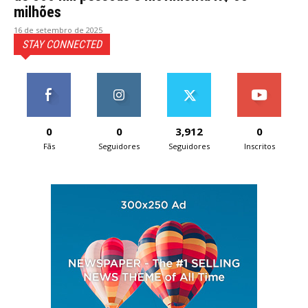
milhões
16 de setembro de 2025
STAY CONNECTED
0
0
3,912
0
Fãs
Seguidores
Seguidores
Inscritos