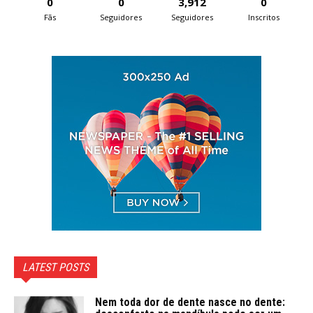
0
0
3,912
0
Fãs
Seguidores
Seguidores
Inscritos
LATEST POSTS
Nem toda dor de dente nasce no dente: