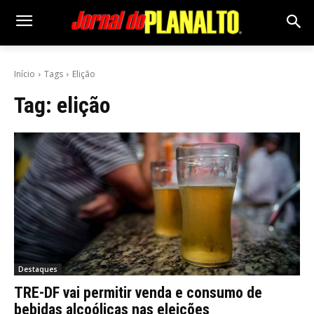
Início
Tags
Elição
Tag:
elição
Destaques
TRE-DF vai permitir venda e consumo de
bebidas alcoólicas nas eleições