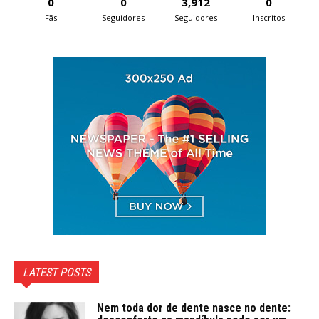
0
0
3,912
0
Fãs
Seguidores
Seguidores
Inscritos
LATEST POSTS
Nem toda dor de dente nasce no dente: