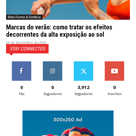
Bela Forma & Estética
Marcas do verão: como tratar os efeitos
decorrentes da alta exposição ao sol
29 de dezembro de 2022
STAY CONNECTED
0
0
3,912
0
Fãs
Seguidores
Seguidores
Inscritos