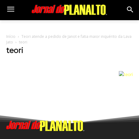
Início
Teori atende a pedido de Janot e fatia maior inquérito da Lava
Jato
teori
teori