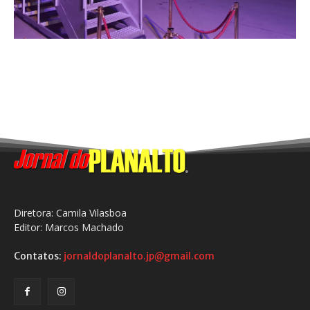
Diretora: Camila Vilasboa
Editor: Marcos Machado
Contatos:
jornaldoplanalto.jp@gmail.com