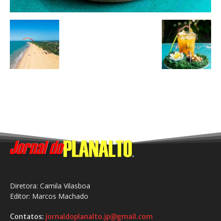
Diretora: Camila Vilasboa
Editor: Marcos Machado
Contatos:
jornaldoplanalto.jp@gmail.com