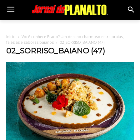
Início
Você conhece Prado? Um destino charmoso entre praias,
falésias e sabores baianos
02_SORRISO_BAIANO (47)
02_SORRISO_BAIANO (47)