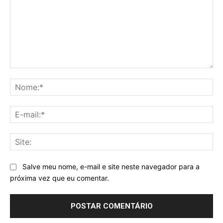
Comentário:
No
E-
mai
Sit
Salve meu nome, e-mail e site neste navegador para a
próxima vez que eu comentar.