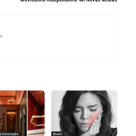
br
 & Decoração
Brasil