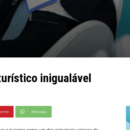
turístico inigualável
terest
WhatsApp
er o turismo como um dos principais vetores de