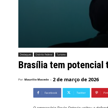
Destaques
Distrito Federal
Turismo
Brasília tem potencial 
2 de março de 2026
-
Por:
Maurílio Macedo
Facebook
Twitter
Pin
O empresário Paulo Octavio voltou a defend