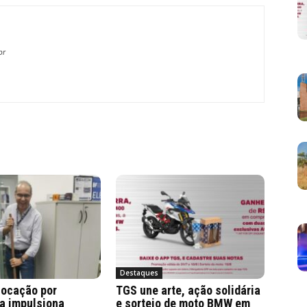
br
Destaques
locação por
TGS une arte, ação solidária
a impulsiona
e sorteio de moto BMW em