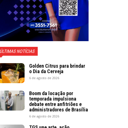
ÚLTIMAS NOTÍCIAS
Golden Citrus para brindar
o Dia da Cerveja
6 de agosto de 2026
Boom da locação por
temporada impulsiona
debate entre anfitriões e
administradores de Brasília
6 de agosto de 2026
TGS une arte, ação