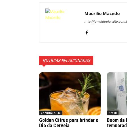
Maurílio Macedo
http://jornaldoplanalto.com.
NOTÍCIAS RELACIONADAS
Cozinha & Cia
Brasil
Golden Citrus para brindar o
Boom da 
Dia da Cerveja
temporad