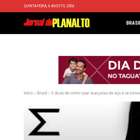
QUINTA-FEIRA, 6 AGOSTO, 2026
BRASI
Início
Brasil
5 dicas de como usar suas joias de aço e se tornar