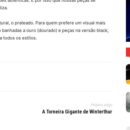
ões autênticas. É por isso que nossas peças se
iza.
tural, o prateado. Para quem prefere um visual mais
 banhadas a ouro (dourado) e peças na versão black,
 todos os estilos.
Próximo artigo
A Torneira Gigante de Winterthur