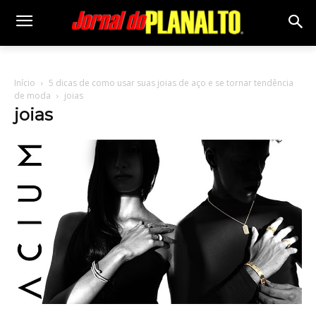
Início
5 dicas de como usar suas joias de aço e se tornar tendência
de moda
joias
joias