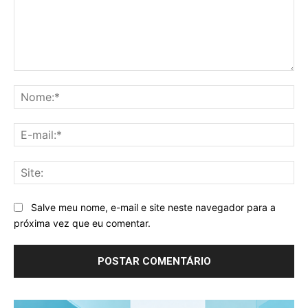
Comentário:
No
E-
mai
Sit
Salve meu nome, e-mail e site neste navegador para a
próxima vez que eu comentar.