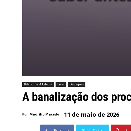
Bela Forma & Estética
Brasil
Destaques
A banalização dos pro
11 de maio de 2026
-
Por:
Maurílio Macedo
Facebook
Twitter
Pin