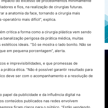
é o impacto do excesso de procedimentos minimamente
dores e fios, na realização de cirurgias futuras.
ar a anatomia da face, tornando a cirurgia mais
peratório mais difícil”, explica.
m critica a forma como a cirurgia plástica vem sendo
ma banalização perigosa da prática médica, muitas
estéticos ideais. “Só se mostra o lado bonito. Não se
que em pequena porcentagem”, alerta.
scos e imprevisibilidades, e que promessas de
 prática ética. “Não é possível garantir resultado para
ico deve ser com o acompanhamento e a resolução de
papel da publicidade e da influência digital na
itos conteúdos publicados nas redes envolvem
sempre ficam claros para o público. “Estão vendendo