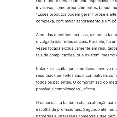
Outro ponto destacado pelo especialista 
invasivos, como preenchimentos, bioestimula
“Esses produtos podem gerar fibrose e alter
complexa, com maior sangramento e um pós-o
Além das questões técnicas, o médico també
divulgada nas redes sociais. Para ele, há u
vezes focada exclusivamente em resultados 
fala de complicações, que existem, mesmo 
Kataoka ressalta que a medicina envolve ri
resultados perfeitos são incompatíveis com a
todos os pacientes. O compromisso do méd
possíveis complicações”, afirma.
O especialista também chama atenção para o 
escolha de profissionais. Segundo ele, mu
parcerias e interesses comerciais que nem 