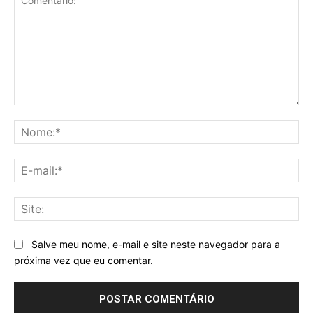
Comentário:
No
E-
mai
Sit
Salve meu nome, e-mail e site neste navegador para a
próxima vez que eu comentar.