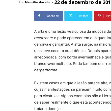
22 de dezembro de 201
-
Por:
Maurílio Macedo
Facebook
Twitter
Pin
A afta é uma lesão vesiculosa da mucosa d
recorrente
e pode aparecer em qualquer loca
gengiva e garganta). A afta surge, na maior
uma leve coceira ou ardência. Depois apar
arredondada, com borda avermelhada e qua
branco-avermelhado. Pode também ocorrer
herpetiforme
.
Existem casos em que a lesão parece afta, 
cujas manifestações se parecem muito com 
para cicatrizar. Alguns exemplos são a Herp
de saber realmente o que está acontecendo 
tratar a doença.