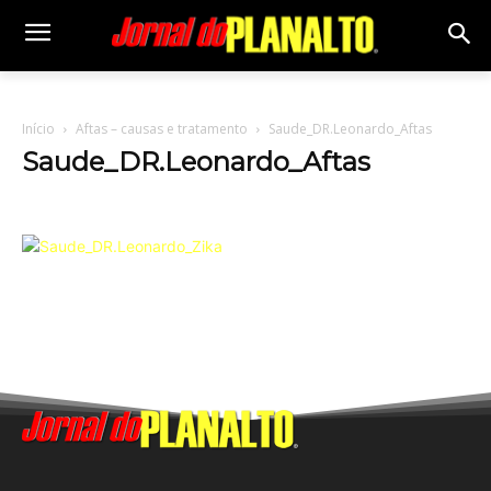
Início
Aftas – causas e tratamento
Saude_DR.Leonardo_Aftas
Saude_DR.Leonardo_Aftas