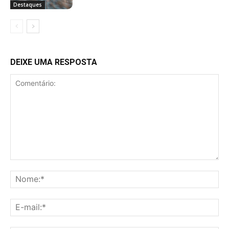
Destaques
DEIXE UMA RESPOSTA
Comentário:
No
E-
mai