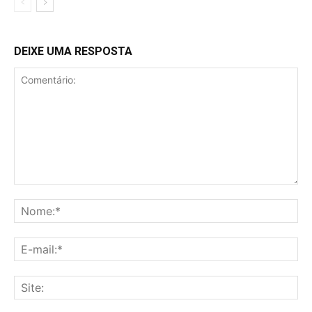
DEIXE UMA RESPOSTA
Comentário:
No
E-
mai
Sit