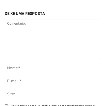
DEIXE UMA RESPOSTA
Comentário:
No
E-
mai
Sit
Salve meu nome, e-mail e site neste navegador para a