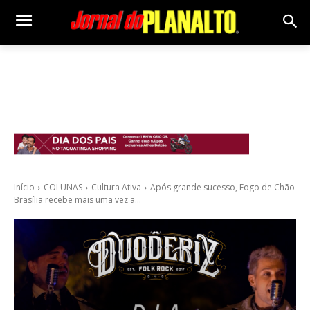
Início
COLUNAS
Cultura Ativa
Após grande sucesso, Fogo de Chão
Brasília recebe mais uma vez a...