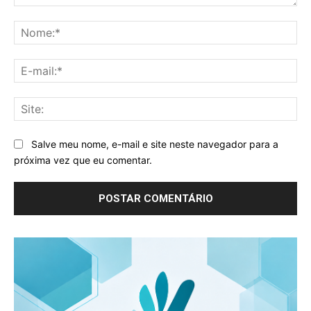
Comentário:
No
E-
mai
Sit
Salve meu nome, e-mail e site neste navegador para a
próxima vez que eu comentar.