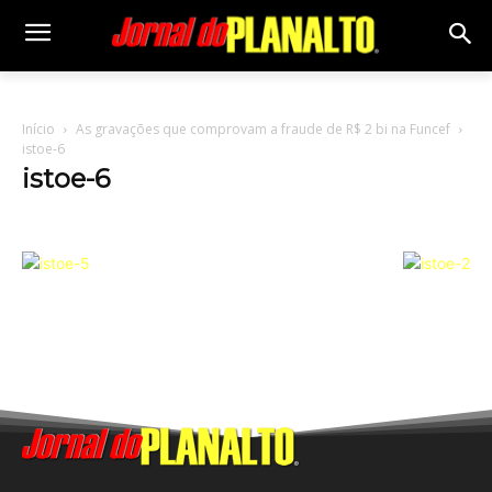
Início
As gravações que comprovam a fraude de R$ 2 bi na Funcef
istoe-6
istoe-6