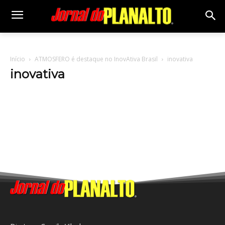
Início
ATMOSFERO é destaque no InovAtiva Brasil
inovativa
inovativa