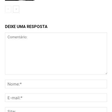
DEIXE UMA RESPOSTA
Comentário:
No
E-
mai
Sit