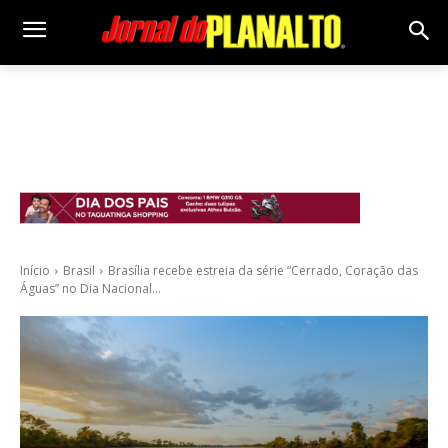
Início
Brasil
Brasília recebe estreia da série “Cerrado, Coração das
Águas” no Dia Nacional...