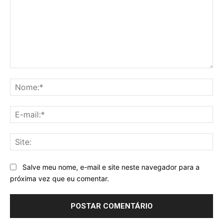
Comentário:
No
E-
mai
Sit
Salve meu nome, e-mail e site neste navegador para a
próxima vez que eu comentar.