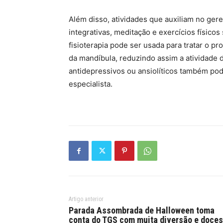
Além disso, atividades que auxiliam no ger
integrativas, meditação e exercícios físic
fisioterapia pode ser usada para tratar o pr
da mandíbula, reduzindo assim a atividade
antidepressivos ou ansiolíticos também po
especialista.
Artigo anterior
Parada Assombrada de Halloween toma
conta do TGS com muita diversão e doces