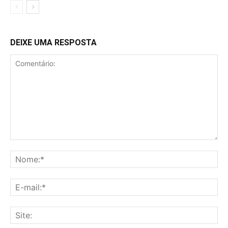
DEIXE UMA RESPOSTA
Comentário:
No
E-
mai
Sit