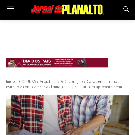
Início
COLUNAS
Arquitetura & Decoração
Casas em terrenos
estreitos: como vencer as limitações e projetar com aproveitamento...