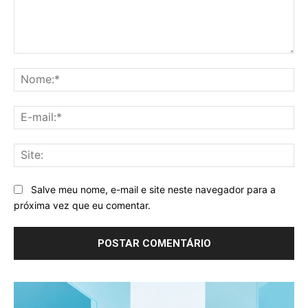
Comentário:
No
E-
mai
Sit
Salve meu nome, e-mail e site neste navegador para a
próxima vez que eu comentar.