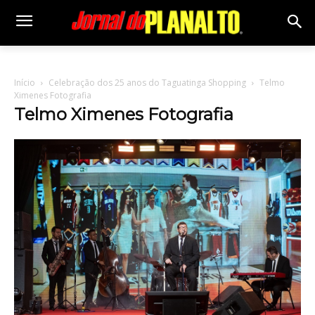
Início
Celebração dos 25 anos do Taguatinga Shopping
Telmo
Ximenes Fotografia
Telmo Ximenes Fotografia