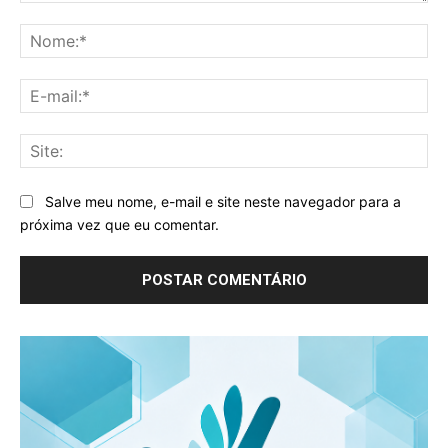
Comentário:
No
E-
mai
Sit
Salve meu nome, e-mail e site neste navegador para a
próxima vez que eu comentar.