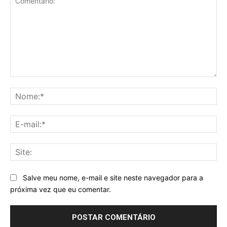
Comentário:
No
E-
mai
Sit
Salve meu nome, e-mail e site neste navegador para a
próxima vez que eu comentar.