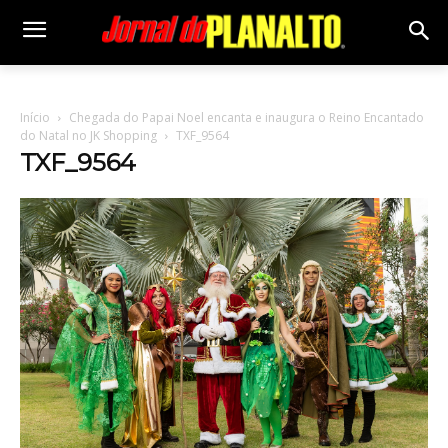
Início
Chegada do Papai Noel encanta e inaugura o Reino Encantado
do Natal no JK Shopping
TXF_9564
TXF_9564