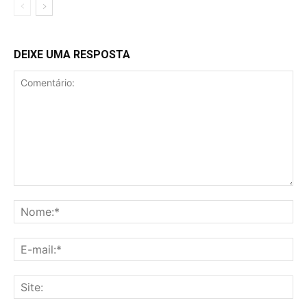
DEIXE UMA RESPOSTA
Comentário:
No
E-
mai
Sit