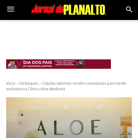
Início
Destaques
Cláudia Salomão recebe convidadas para tarde
exclusiva na Clínica Aloe Medicina