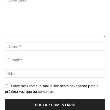
Comentário:
No
E-
mai
Sit
Salve meu nome, e-mail e site neste navegador para a
próxima vez que eu comentar.