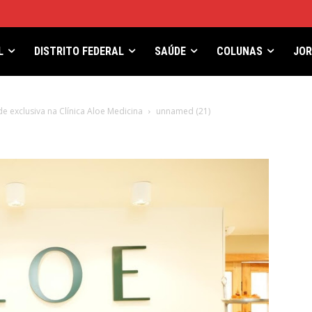
L
DISTRITO FEDERAL
SAÚDE
COLUNAS
JO
 exclusiva na Clínica Aloe Medicina
unnamed (21)