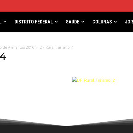
L
DISTRITO FEDERAL
SAÚDE
COLUNAS
JO
o de Alimentos 2016
DF_Rural_Turismo_4
_4