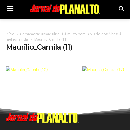
Início
Comemorar aniversário já é muito bom. Ao lado dos filhos, é
melhor ainda.
Maurilio_Camila (11)
Maurilio_Camila (11)