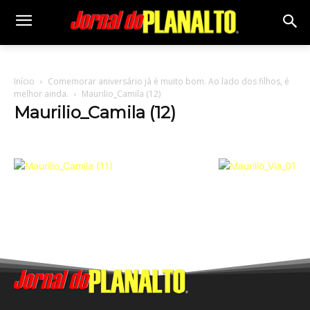
Início
Comemorar aniversário já é muito bom. Ao lado dos filhos, é
melhor ainda.
Maurilio_Camila (12)
Maurilio_Camila (12)