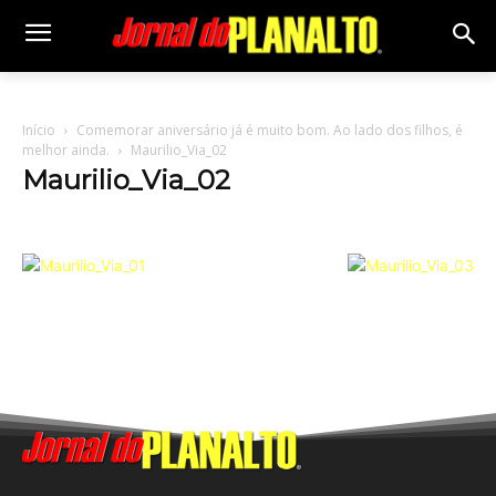
Início
Comemorar aniversário já é muito bom. Ao lado dos filhos, é
melhor ainda.
Maurilio_Via_02
Maurilio_Via_02