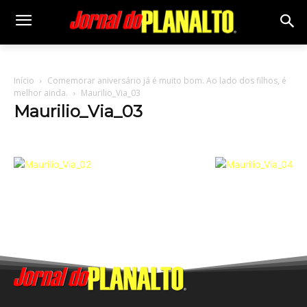
Início
Comemorar aniversário já é muito bom. Ao lado dos filhos, é
melhor ainda.
Maurilio_Via_03
Maurilio_Via_03