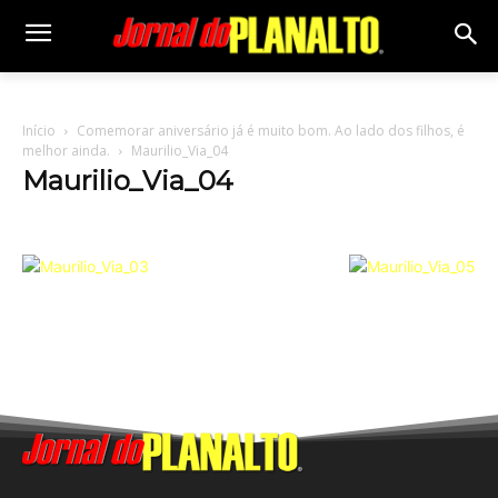
Início
Comemorar aniversário já é muito bom. Ao lado dos filhos, é
melhor ainda.
Maurilio_Via_04
Maurilio_Via_04