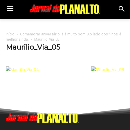
Início
Comemorar aniversário já é muito bom. Ao lado dos filhos, é
melhor ainda.
Maurilio_Via_05
Maurilio_Via_05